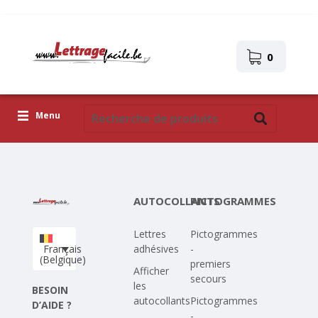
0
Menu
Lettres adhésives
Pictogrammes
AUTOCOLLANTS
PICTOGRAMMES
Images autocollantes
Lettres
Pictogrammes
Téléchargez votre propre conception
Français
adhésives
-
(Belgique)
premiers
Corona Covid-19
Afficher
secours
les
BESOIN
autocollants
Pictogrammes
D’AIDE ?
-