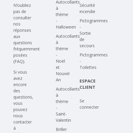
Autocollants
N’oubliez
Sécurité
à
pas de
incendie
thème
consulter
-
Pictogrammes
nos
Halloween
-
réponses
Sortie
Autocollants
aux
de
à
questions
secours
thème
fréquemment
-
Pictogrammes
posées
Noël
-
(FAQ)
.
et
Toilettes
Si vous
Nouvel
avez
An
ESPACE
encore
CLIENT
Autocollants
des
à
questions,
Se
thème
vous
connecter
-
pouvez
Saint-
nous
Valentin
contacter
à
Briller