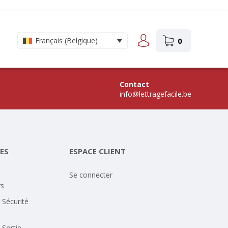
0
Français (Belgique)
Contact
info@lettragefacile.be
ES
ESPACE CLIENT
Se connecter
rs
 Sécurité
 Sortie