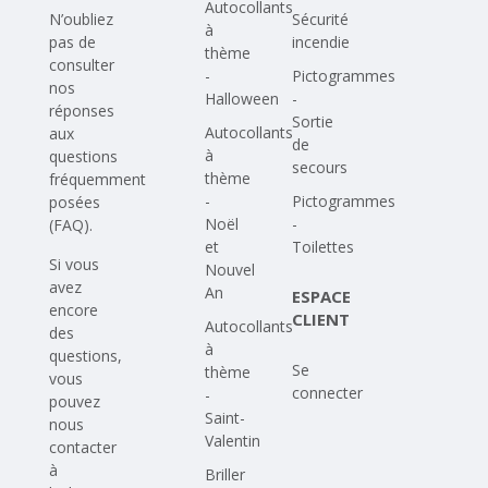
Autocollants
N’oubliez
Sécurité
à
pas de
incendie
thème
consulter
-
Pictogrammes
nos
Halloween
-
réponses
Sortie
Autocollants
aux
de
à
questions
secours
thème
fréquemment
-
Pictogrammes
posées
Noël
-
(FAQ)
.
et
Toilettes
Si vous
Nouvel
avez
An
ESPACE
encore
CLIENT
Autocollants
des
à
questions,
Se
thème
vous
connecter
-
pouvez
Saint-
nous
Valentin
contacter
à
Briller