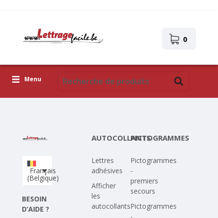
0
Menu
Lettres adhésives
Pictogrammes
AUTOCOLLANTS
PICTOGRAMMES
Images autocollantes
Lettres
Pictogrammes
Téléchargez votre propre conception
Français
adhésives
-
(Belgique)
premiers
Corona Covid-19
Afficher
secours
les
BESOIN
autocollants
Pictogrammes
D’AIDE ?
-