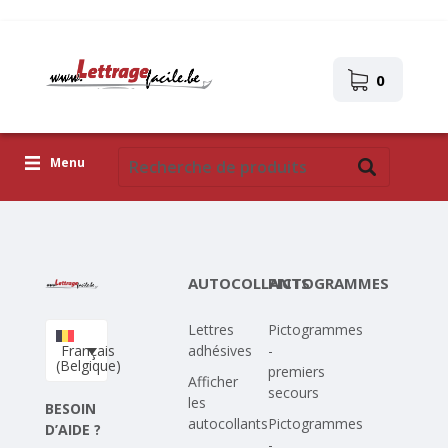
0
Menu
Lettres adhésives
Pictogrammes
AUTOCOLLANTS
PICTOGRAMMES
Images autocollantes
Lettres
Pictogrammes
Téléchargez votre propre conception
Français
adhésives
-
(Belgique)
premiers
Corona Covid-19
Afficher
secours
les
BESOIN
autocollants
Pictogrammes
D’AIDE ?
-