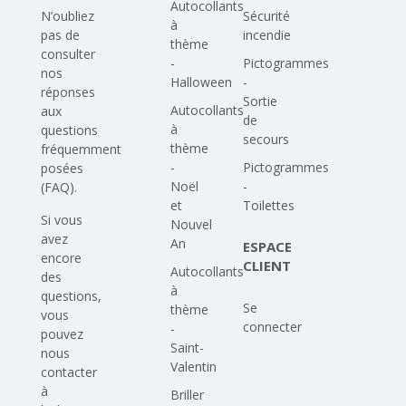
Autocollants
N’oubliez
Sécurité
à
pas de
incendie
thème
consulter
-
Pictogrammes
nos
Halloween
-
réponses
Sortie
Autocollants
aux
de
à
questions
secours
thème
fréquemment
-
Pictogrammes
posées
Noël
-
(FAQ)
.
et
Toilettes
Si vous
Nouvel
avez
An
ESPACE
encore
CLIENT
Autocollants
des
à
questions,
Se
thème
vous
connecter
-
pouvez
Saint-
nous
Valentin
contacter
à
Briller