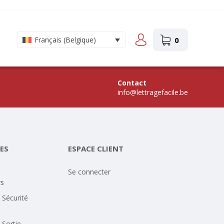
0
Français (Belgique)
Contact
info@lettragefacile.be
ES
ESPACE CLIENT
Se connecter
rs
 Sécurité
 Sortie