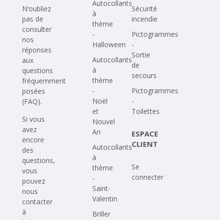
Autocollants
N’oubliez
Sécurité
à
pas de
incendie
thème
consulter
-
Pictogrammes
nos
Halloween
-
réponses
Sortie
Autocollants
aux
de
à
questions
secours
thème
fréquemment
-
Pictogrammes
posées
Noël
-
(FAQ)
.
et
Toilettes
Si vous
Nouvel
avez
An
ESPACE
encore
CLIENT
Autocollants
des
à
questions,
Se
thème
vous
connecter
-
pouvez
Saint-
nous
Valentin
contacter
à
Briller