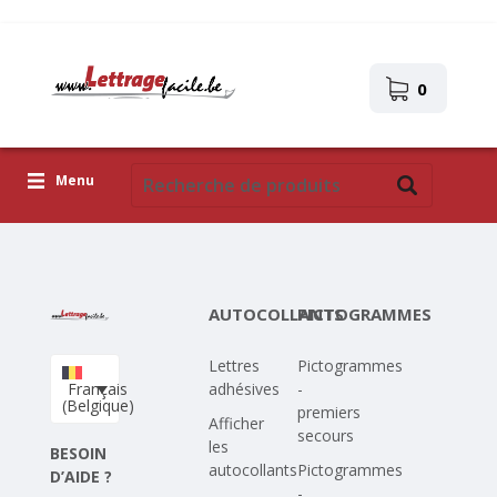
0
Menu
Lettres adhésives
Pictogrammes
AUTOCOLLANTS
PICTOGRAMMES
Images autocollantes
Lettres
Pictogrammes
Téléchargez votre propre conception
Français
adhésives
-
(Belgique)
premiers
Corona Covid-19
Afficher
secours
les
BESOIN
autocollants
Pictogrammes
D’AIDE ?
-