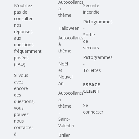
Autocollants
N’oubliez
Sécurité
à
pas de
incendie
thème
consulter
-
Pictogrammes
nos
Halloween
-
réponses
Sortie
Autocollants
aux
de
à
questions
secours
thème
fréquemment
-
Pictogrammes
posées
Noël
-
(FAQ)
.
et
Toilettes
Si vous
Nouvel
avez
An
ESPACE
encore
CLIENT
Autocollants
des
à
questions,
Se
thème
vous
connecter
-
pouvez
Saint-
nous
Valentin
contacter
à
Briller