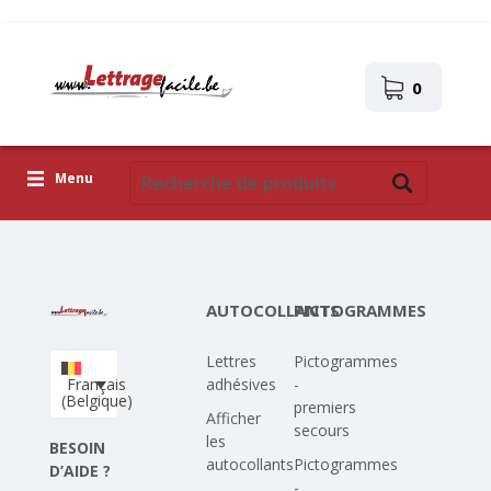
0
Menu
Lettres adhésives
Pictogrammes
AUTOCOLLANTS
PICTOGRAMMES
Images autocollantes
Lettres
Pictogrammes
Téléchargez votre propre conception
Français
adhésives
-
(Belgique)
premiers
Corona Covid-19
Afficher
secours
les
BESOIN
autocollants
Pictogrammes
D’AIDE ?
-