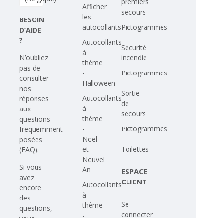
premiers
Afficher
secours
les
BESOIN
autocollants
Pictogrammes
D’AIDE
-
?
Autocollants
Sécurité
à
N’oubliez
incendie
thème
pas de
-
Pictogrammes
consulter
Halloween
-
nos
Sortie
Autocollants
réponses
de
à
aux
secours
thème
questions
-
Pictogrammes
fréquemment
Noël
-
posées
et
Toilettes
(FAQ)
.
Nouvel
Si vous
An
ESPACE
avez
CLIENT
Autocollants
encore
à
des
Se
thème
questions,
connecter
-