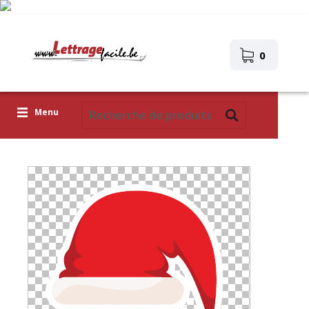
0
Menu
Lettres adhésives
Pictogrammes
Images autocollantes
Téléchargez votre propre conception
Corona Covid-19