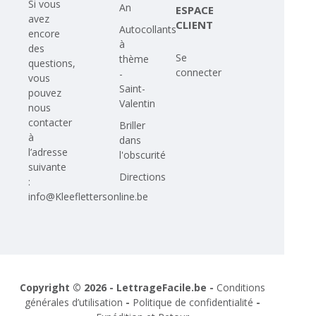
Si vous
An
ESPACE
avez
CLIENT
Autocollants
encore
à
des
Se
thème
questions,
connecter
-
vous
Saint-
pouvez
Valentin
nous
contacter
Briller
à
dans
l’adresse
l'obscurité
suivante
Directions
:
info@Kleeflettersonline.be
Copyright © 2026 - LettrageFacile.be -
Conditions
générales d’utilisation
-
Politique de confidentialité
-