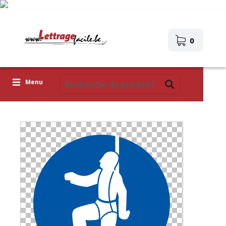
0
Menu
Lettres adhésives
Pictogrammes
Images autocollantes
Téléchargez votre propre conception
Corona Covid-19