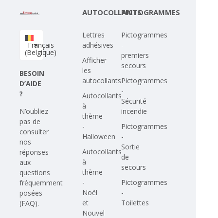
AUTOCOLLANTS
PICTOGRAMMES
Lettres
Pictogrammes
Français
adhésives
-
(Belgique)
premiers
Afficher
secours
les
BESOIN
autocollants
Pictogrammes
D’AIDE
-
?
Autocollants
Sécurité
à
N’oubliez
incendie
thème
pas de
-
Pictogrammes
consulter
Halloween
-
nos
Sortie
Autocollants
réponses
de
à
aux
secours
thème
questions
-
Pictogrammes
fréquemment
Noël
-
posées
et
Toilettes
(FAQ)
.
Nouvel