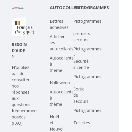
AUTOCOLLANTS
PICTOGRAMMES
Lettres
Pictogrammes
Français
adhésives
-
(Belgique)
premiers
Afficher
secours
les
BESOIN
autocollants
Pictogrammes
D’AIDE
-
?
Autocollants
Sécurité
à
N’oubliez
incendie
thème
pas de
-
Pictogrammes
consulter
Halloween
-
nos
Sortie
Autocollants
réponses
de
à
aux
secours
thème
questions
-
Pictogrammes
fréquemment
Noël
-
posées
et
Toilettes
(FAQ)
.
Nouvel