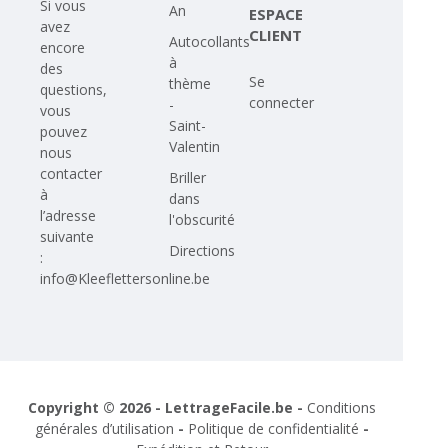
Si vous
An
ESPACE
avez
CLIENT
Autocollants
encore
à
des
Se
thème
questions,
connecter
-
vous
Saint-
pouvez
Valentin
nous
contacter
Briller
à
dans
l’adresse
l'obscurité
suivante
Directions
:
info@Kleeflettersonline.be
Copyright © 2026 - LettrageFacile.be -
Conditions
générales d’utilisation
-
Politique de confidentialité
-