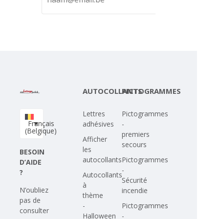
AUTOCOLLANTS
PICTOGRAMMES
Lettres
Pictogrammes
Français
adhésives
-
(Belgique)
premiers
Afficher
secours
les
BESOIN
autocollants
Pictogrammes
D’AIDE
-
?
Autocollants
Sécurité
à
N’oubliez
incendie
thème
pas de
-
Pictogrammes
consulter
Halloween
-