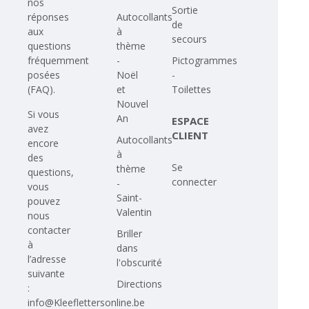
nos
Sortie
Autocollants
réponses
de
à
aux
secours
thème
questions
-
Pictogrammes
fréquemment
Noël
-
posées
et
Toilettes
(FAQ)
.
Nouvel
Si vous
An
ESPACE
avez
CLIENT
Autocollants
encore
à
des
Se
thème
questions,
connecter
-
vous
Saint-
pouvez
Valentin
nous
contacter
Briller
à
dans
l’adresse
l'obscurité
suivante
Directions
:
info@Kleeflettersonline.be