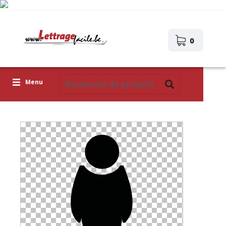
0
Menu
Lettres adhésives
Pictogrammes
Images autocollantes
Téléchargez votre propre conception
Corona Covid-19