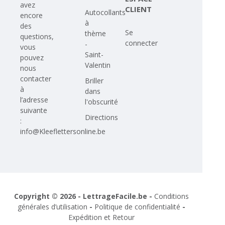
avez
CLIENT
Autocollants
encore
à
des
Se
thème
questions,
connecter
-
vous
Saint-
pouvez
Valentin
nous
contacter
Briller
à
dans
l’adresse
l'obscurité
suivante
Directions
:
info@Kleeflettersonline.be
Copyright © 2026 - LettrageFacile.be -
Conditions
générales d’utilisation
-
Politique de confidentialité
-
Expédition et Retour