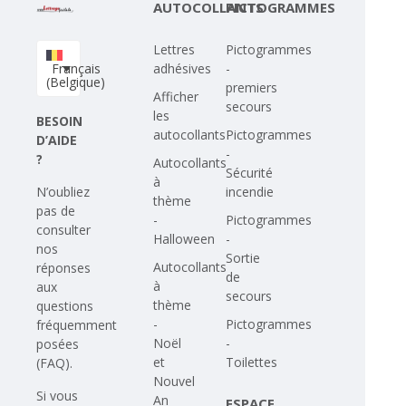
AUTOCOLLANTS
PICTOGRAMMES
Lettres
Pictogrammes
Français
adhésives
-
(Belgique)
premiers
Afficher
secours
les
BESOIN
autocollants
Pictogrammes
D’AIDE
-
?
Autocollants
Sécurité
à
N’oubliez
incendie
thème
pas de
-
Pictogrammes
consulter
Halloween
-
nos
Sortie
Autocollants
réponses
de
à
aux
secours
thème
questions
-
Pictogrammes
fréquemment
Noël
-
posées
et
Toilettes
(FAQ)
.
Nouvel
Si vous
An
ESPACE