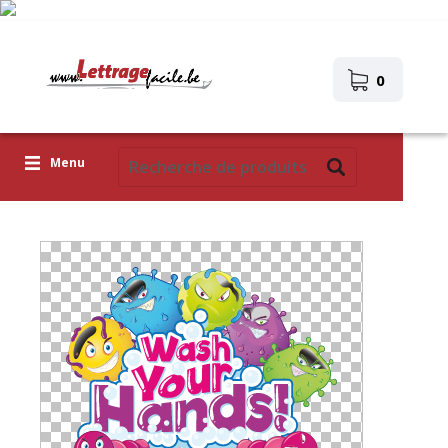
0
Menu
Lettres adhésives
Pictogrammes
Images autocollantes
Téléchargez votre propre conception
Corona Covid-19