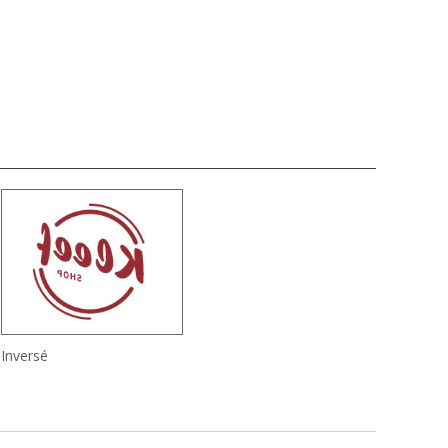
é
Inversé