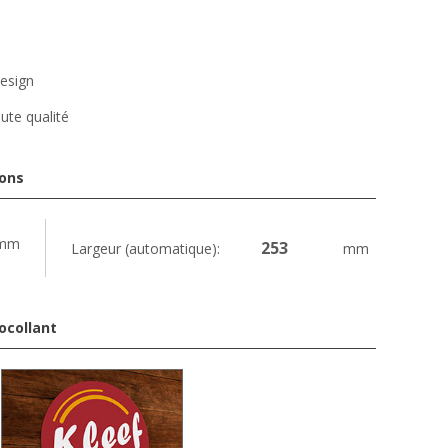
design
ute qualité
ions
mm
Largeur (automatique):
mm
ocollant