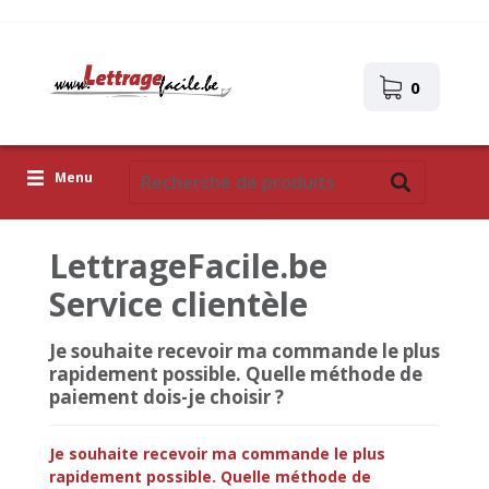
0
Menu
Lettres adhésives
LettrageFacile.be
Pictogrammes
Service clientèle
Images autocollantes
Je souhaite recevoir ma commande le plus
rapidement possible. Quelle méthode de
Téléchargez votre propre conception
paiement dois-je choisir ?
Corona Covid-19
Je souhaite recevoir ma commande le plus
rapidement possible. Quelle méthode de