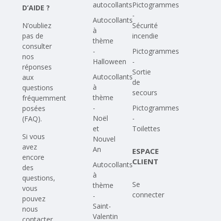
autocollants
Pictogrammes
D’AIDE ?
-
Autocollants
N’oubliez
Sécurité
à
pas de
incendie
thème
consulter
-
Pictogrammes
nos
Halloween
-
réponses
Sortie
Autocollants
aux
de
à
questions
secours
thème
fréquemment
-
Pictogrammes
posées
Noël
-
(FAQ)
.
et
Toilettes
Si vous
Nouvel
avez
An
ESPACE
encore
CLIENT
Autocollants
des
à
questions,
Se
thème
vous
connecter
-
pouvez
Saint-
nous
Valentin
contacter