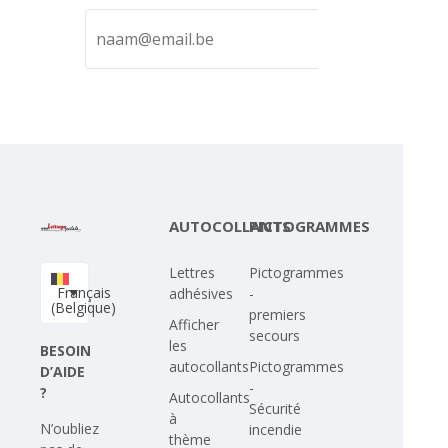
AUTOCOLLANTS
PICTOGRAMMES
Lettres
Pictogrammes
Français
adhésives
-
(Belgique)
premiers
Afficher
secours
les
BESOIN
autocollants
Pictogrammes
D’AIDE
-
?
Autocollants
Sécurité
à
N’oubliez
incendie
thème