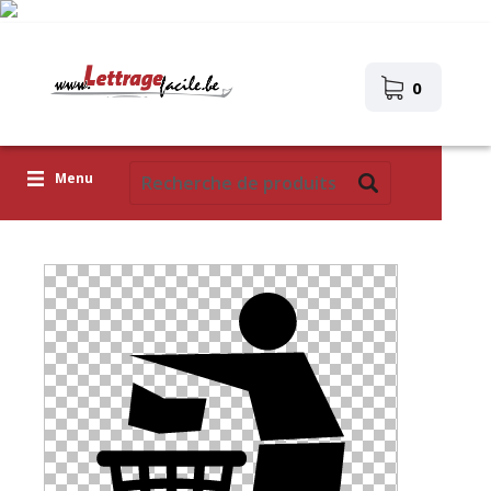
0
Menu
Lettres adhésives
Pictogrammes
Images autocollantes
Téléchargez votre propre conception
Corona Covid-19