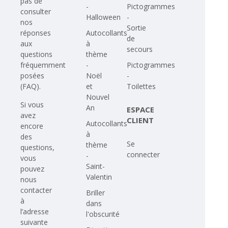
pas de
-
Pictogrammes
consulter
Halloween
-
nos
Sortie
Autocollants
réponses
de
à
aux
secours
thème
questions
-
Pictogrammes
fréquemment
Noël
-
posées
et
Toilettes
(FAQ)
.
Nouvel
Si vous
An
ESPACE
avez
CLIENT
Autocollants
encore
à
des
Se
thème
questions,
connecter
-
vous
Saint-
pouvez
Valentin
nous
contacter
Briller
à
dans
l’adresse
l'obscurité
suivante