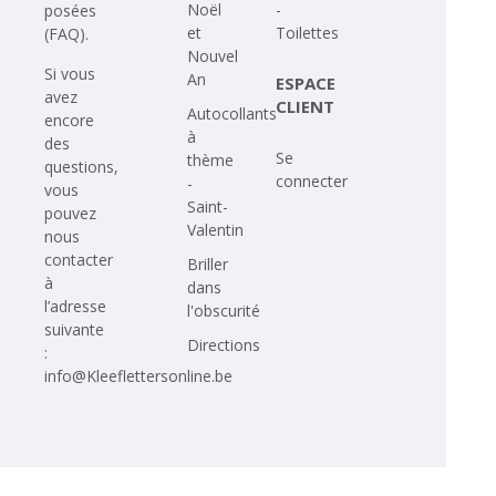
Noël
-
posées
et
Toilettes
(FAQ)
.
Nouvel
Si vous
An
ESPACE
avez
CLIENT
Autocollants
encore
à
des
Se
thème
questions,
connecter
-
vous
Saint-
pouvez
Valentin
nous
contacter
Briller
à
dans
l’adresse
l'obscurité
suivante
Directions
:
info@Kleeflettersonline.be