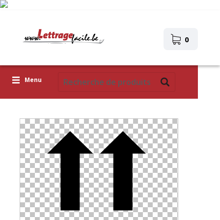
0
Menu
Lettres adhésives
Pictogrammes
Images autocollantes
Téléchargez votre propre conception
Corona Covid-19