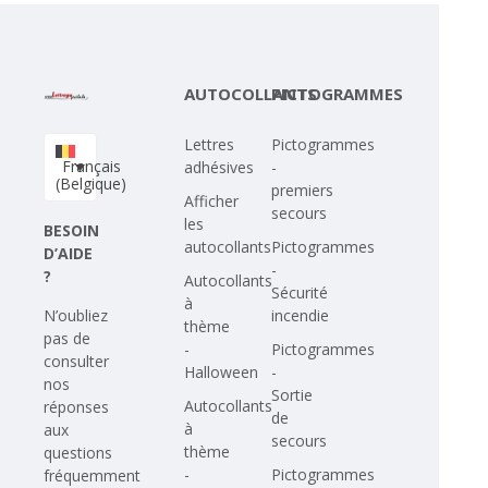
AUTOCOLLANTS
PICTOGRAMMES
Lettres
Pictogrammes
Français
adhésives
-
(Belgique)
premiers
Afficher
secours
les
BESOIN
autocollants
Pictogrammes
D’AIDE
-
?
Autocollants
Sécurité
à
N’oubliez
incendie
thème
pas de
-
Pictogrammes
consulter
Halloween
-
nos
Sortie
Autocollants
réponses
de
à
aux
secours
thème
questions
-
Pictogrammes
fréquemment