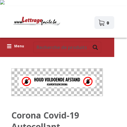
0
Menu
Lettres adhésives
Pictogrammes
Images autocollantes
Téléchargez votre propre conception
Corona Covid-19
Corona Covid-19
Autocollant