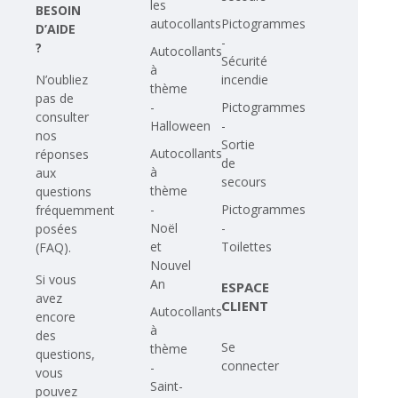
les
BESOIN
autocollants
Pictogrammes
D’AIDE
-
?
Autocollants
Sécurité
à
N’oubliez
incendie
thème
pas de
-
Pictogrammes
consulter
Halloween
-
nos
Sortie
Autocollants
réponses
de
à
aux
secours
thème
questions
-
Pictogrammes
fréquemment
Noël
-
posées
et
Toilettes
(FAQ)
.
Nouvel
Si vous
An
ESPACE
avez
CLIENT
Autocollants
encore
à
des
Se
thème
questions,
connecter
-
vous
Saint-
pouvez