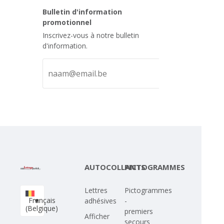
Bulletin d'information
promotionnel
Inscrivez-vous à notre bulletin
d'information.
AUTOCOLLANTS
PICTOGRAMMES
Lettres
Pictogrammes
Français
adhésives
-
(Belgique)
premiers
Afficher
secours