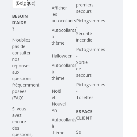
(Belgique)
premiers
Afficher
secours
les
BESOIN
autocollants
Pictogrammes
D’AIDE
-
?
Autocollants
Sécurité
à
N’oubliez
incendie
thème
pas de
-
Pictogrammes
consulter
Halloween
-
nos
Sortie
Autocollants
réponses
de
à
aux
secours
thème
questions
-
Pictogrammes
fréquemment
Noël
-
posées
et
Toilettes
(FAQ)
.
Nouvel
Si vous
An
ESPACE
avez
CLIENT
Autocollants
encore
à
des
Se
thème
questions,