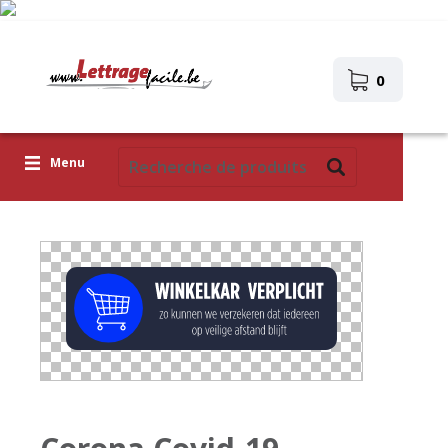
0
Menu
Lettres adhésives
Pictogrammes
Images autocollantes
Téléchargez votre propre conception
Corona Covid-19