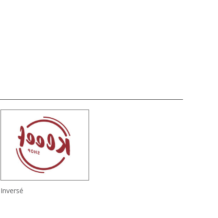
é
Inversé