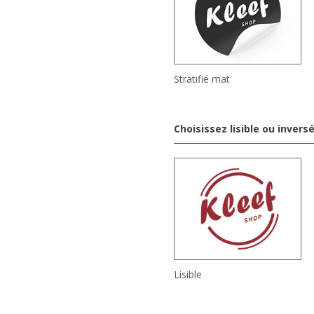
Stratifié mat
Choisissez lisible ou invers
Lisible