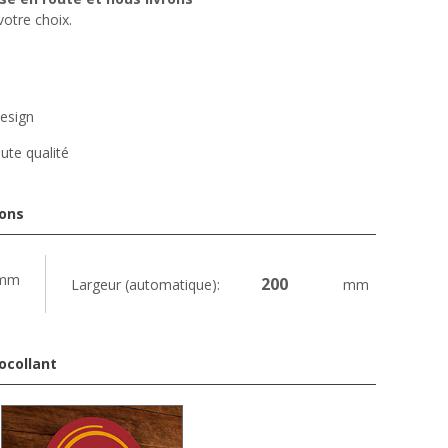
votre choix.
design
ute qualité
ions
mm
Largeur (automatique):
mm
ocollant