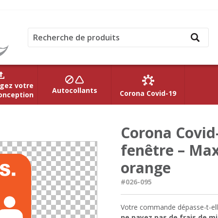
gez votre
Autocollants
Corona Covid-19
onception
Corona Covid
fenêtre – Ma
orange
#026-095
Votre commande dépasse-t-ell
ne payez pas de frais de mi