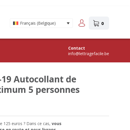
0
Français (Belgique)
Contact
info@lettragefacile.be
-19 Autocollant de
ximum 5 personnes
e 125 euros ? Dans ce cas,
vous
se en route et nous livrons