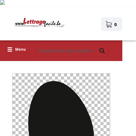
0
Menu
Lettres adhésives
Pictogrammes
Images autocollantes
Téléchargez votre propre conception
Corona Covid-19