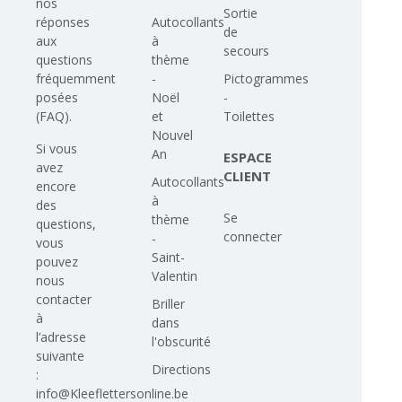
nos
Sortie
Autocollants
réponses
de
à
aux
secours
thème
questions
-
Pictogrammes
fréquemment
Noël
-
posées
et
Toilettes
(FAQ)
.
Nouvel
Si vous
An
ESPACE
avez
CLIENT
Autocollants
encore
à
des
Se
thème
questions,
connecter
-
vous
Saint-
pouvez
Valentin
nous
contacter
Briller
à
dans
l’adresse
l'obscurité
suivante
Directions
:
info@Kleeflettersonline.be