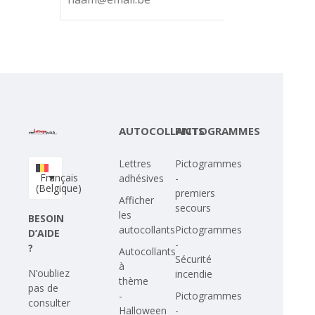
AUTOCOLLANTS
PICTOGRAMMES
Lettres
Pictogrammes
Français
adhésives
-
(Belgique)
premiers
Afficher
secours
les
BESOIN
autocollants
Pictogrammes
D’AIDE
-
?
Autocollants
Sécurité
à
N’oubliez
incendie
thème
pas de
-
Pictogrammes
consulter
Halloween
-